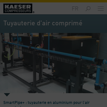
FR
Produits
et
Tuyauterie d'air comprimé
solutions
-
Sommaire
Services
-
Sommaire
Ressources
techniques
-
Sommaire
L‘entreprise
-
Sommaire
SmartPipe+ : tuyauterie en aluminium pour l’air