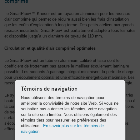
comprimé
Le SmartPipe+™ Kaeser est un tuyau en aluminium pour les réseaux
d'air comprimé qui permet de réduire aussi bien les frais d'installation
que les coûts d'exploitation à long terme. Des petits ateliers aux grands
réseaux industriels, SmartPipe+ est parfaitement adapté à tous les sites
et disponible jusqu’à un diamètre de tuyau de 110 mm.
Circulation et qualité d'air comprimé optimales
Le SmartPipe+ est un tube en aluminium calibré et lisse dont le
coefficient de frottement bas assure le meilleur écoulement laminaire
possible. Les raccords à passage intégral minimisent la perte de charge
pour un écoulement optimal et une efficacité énergétique maximale. Les
raccords étanches empêchent les pertes d'air et le gaspillage d'énergie.
Témoins de navigation
Le système SmartPipe+ est idéal pour les réseaux qui exigent une très
Nous utilisons des témoins de navigation pour
haute qualité d'air comprimé. L'aluminium n’est pas sujet à la rouille ou à
améliorer la convivialité de notre site Web. Si vous ne
la corrosion. Il ne présente pas de surfaces rugueuses ni de restrictions
souhaitez pas autoriser les témoins, votre navigation
de section propices à l'accumulation des contaminants. Grâce aux
sur le site sera limitée. Nous utilisons également des
surfaces intérieures lisses et au passage intégral, les contaminants
témoins tiers pour mesurer les préférences des
s'écoulent jusque dans les sécheurs et les filtres où ils sont éliminés
utilisateurs.
En savoir plus sur les témoins de
efficacement.
navigation.