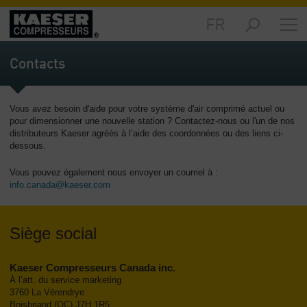
FR
Produits
et
Contacts
solutions
-
Sommaire
Vous avez besoin d'aide pour votre système d'air comprimé actuel ou
pour dimensionner une nouvelle station ? Contactez-nous ou l'un de nos
Services
distributeurs Kaeser agréés à l’aide des coordonnées ou des liens ci-
-
dessous.
Sommaire
Vous pouvez également nous envoyer un courriel à :
Ressources
info.canada@kaeser.com
techniques
-
Sommaire
Siège social
L‘entreprise
Kaeser Compresseurs Canada inc.
-
À l’att. du service marketing
Sommaire
3760 La Vérendrye
Boisbriand (QC) J7H 1R5