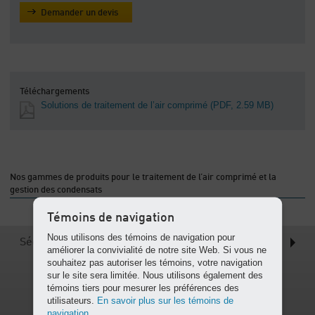
Demander un devis
Téléchargements
Solutions de traitement de l’air comprimé
(PDF, 2.59 MB)
Nos gammes de produits pour le traitement de l’air comprimé et la
gestion des condensats
Témoins de navigation
Nous utilisons des témoins de navigation pour
Sécheurs
améliorer la convivialité de notre site Web. Si vous ne
souhaitez pas autoriser les témoins, votre navigation
sur le site sera limitée. Nous utilisons également des
témoins tiers pour mesurer les préférences des
utilisateurs.
En savoir plus sur les témoins de
navigation.