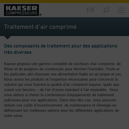
FR
Produits
et
Traitement d’air comprimé
solutions
-
Sommaire
Des composants de traitement pour des applications
très diverses
Services
-
Kaeser propose une gamme complète de sécheurs d'air comprimé, de
Sommaire
filtres et de purgeurs de condensats pour éliminer l’humidité, l’huile et
les particules afin d'assurer une alimentation fiable en air propre et sec.
Ressources
Nous avons les produits et l’expertise nécessaires pour concevoir la
techniques
solution qui vous fournira la qualité d’air comprimé requise, quels que
-
soient vos besoins – de l’air d’usine standard à l'air respirable. Nous
vous aidons à choisir la combinaison d’équipements de traitement
Sommaire
judicieuse pour vos applications. Dans bien des cas, nous pouvons
réduire vos coûts d’investissement, de maintenance et d'énergie en
L‘entreprise
définissant les meilleures options pour les différentes applications de
-
votre usine.
Sommaire