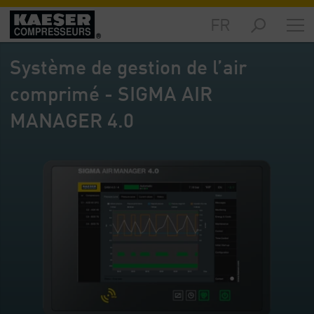
FR
Produits
et
Système de gestion de l’air
solutions
-
comprimé - SIGMA AIR
Sommaire
MANAGER 4.0
Services
-
Sommaire
Ressources
techniques
-
Sommaire
L‘entreprise
-
Sommaire