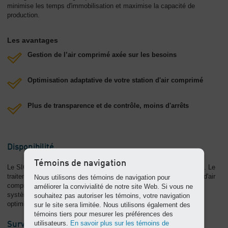
minimise les temps d'immobilisation et maximise la capacité de
production.
Les avantages
Gestion de l’air comprimé axée sur les besoins
Optimisation adaptative de votre station d'air comprimé
Plus de transparence et de contrôle, moins d'arrêts
Disponibilité
Témoins de navigation
Le SIGMA AIR MANAGER 4.0 simplifie l’organisation de l’entretien. Le
traitement centralisé des données de fonctionnement de la station d'air
Nous utilisons des témoins de navigation pour
comprimé assure une maîtrise permanente de l’état d'entretien du
améliorer la convivialité de notre site Web. Si vous ne
système. Les intervalles d'entretien peuvent donc être anticipés et
souhaitez pas autoriser les témoins, votre navigation
optimisés.
sur le site sera limitée. Nous utilisons également des
témoins tiers pour mesurer les préférences des
utilisateurs.
En savoir plus sur les témoins de
Surveillance