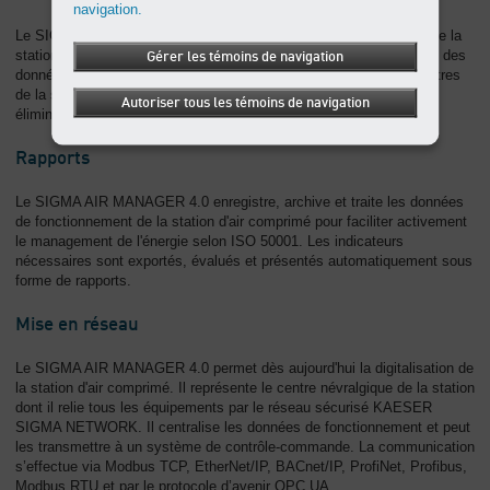
navigation.
Le SIGMA AIR MANAGER 4.0 permet une surveillance complète de la
station d'air comprimé par la collecte, l’archivage et la visualisation des
Gérer les témoins de navigation
données de fonctionnement. Grâce à ce suivi complet des paramètres
de la station, les défauts peuvent être détectés très rapidement et
Autoriser tous les témoins de navigation
éliminés immédiatement.
Rapports
Le SIGMA AIR MANAGER 4.0 enregistre, archive et traite les données
de fonctionnement de la station d'air comprimé pour faciliter activement
le management de l'énergie selon ISO 50001. Les indicateurs
nécessaires sont exportés, évalués et présentés automatiquement sous
forme de rapports.
Mise en réseau
Le SIGMA AIR MANAGER 4.0 permet dès aujourd'hui la digitalisation de
la station d'air comprimé. Il représente le centre névralgique de la station
dont il relie tous les équipements par le réseau sécurisé KAESER
SIGMA NETWORK. Il centralise les données de fonctionnement et peut
les transmettre à un système de contrôle-commande. La communication
s’effectue via Modbus TCP, EtherNet/IP, BACnet/IP, ProfiNet, Profibus,
Modbus RTU et par le protocole d’avenir OPC UA.