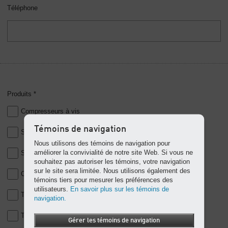
Téléphone
Produits *
Compresseurs à vis
Témoins de navigation
Soufflantes pour l’eau et le traitement des eaux usées
Nous utilisons des témoins de navigation pour
améliorer la convivialité de notre site Web. Si vous ne
Soufflantes pour d’autres applications industrielles
souhaitez pas autoriser les témoins, votre navigation
sur le site sera limitée. Nous utilisons également des
Compresseurs mobiles
témoins tiers pour mesurer les préférences des
utilisateurs.
En savoir plus sur les témoins de
Traitement d'air comprimé (sécheurs, filtres, purgeurs, etc.)
navigation.
Tuyauterie d’air comprimé (SmartPipe)
Gérer les témoins de navigation