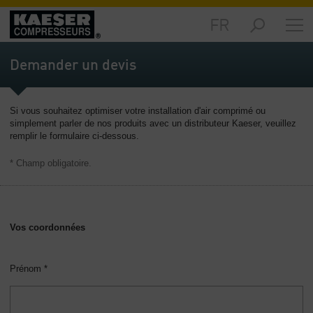
FR
Produits
et
Demander un devis
solutions
-
Sommaire
Si vous souhaitez optimiser votre installation d'air comprimé ou
simplement parler de nos produits avec un distributeur Kaeser, veuillez
Services
remplir le formulaire ci-dessous.
-
Sommaire
* Champ obligatoire.
Ressources
techniques
-
Vos coordonnées
Sommaire
L‘entreprise
Prénom *
-
Sommaire