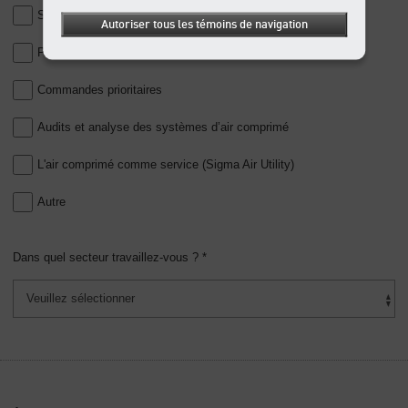
Surpresseurs haute pression
Autoriser tous les témoins de navigation
Pompes à vide
Commandes prioritaires
Audits et analyse des systèmes d’air comprimé
L'air comprimé comme service (Sigma Air Utility)
Autre
Dans quel secteur travaillez-vous ? *