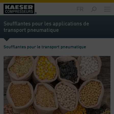
FR
Produits
et
Soufflantes pour les applications de
solutions
transport pneumatique
-
Sommaire
Services
Soufflantes pour le transport pneumatique
-
Sommaire
Ressources
techniques
-
Sommaire
L‘entreprise
-
Sommaire