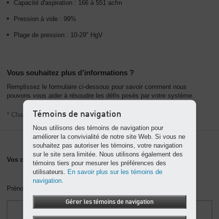
Capacité d'aspiration : 166 à 551 acfm
Pression à vide : 99%
Plage de pression : 10-29" HgV
Vous souhaitez plus d’informations ?
Remplissez le formulaire ci-dessous pour savoir comment nous
pouvons vous aider à résoudre les défis posés par votre système.
Témoins de navigation
* Champ obligatoire.
Nous utilisons des témoins de navigation pour
améliorer la convivialité de notre site Web. Si vous ne
souhaitez pas autoriser les témoins, votre navigation
sur le site sera limitée. Nous utilisons également des
Vos coordonnées
témoins tiers pour mesurer les préférences des
utilisateurs.
En savoir plus sur les témoins de
navigation.
Prénom *
Gérer les témoins de navigation