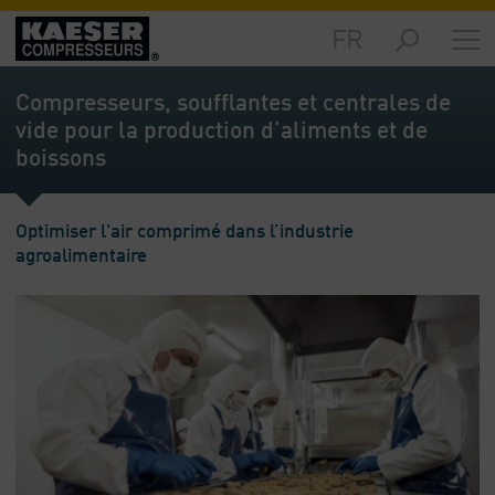
FR
Produits
et
Compresseurs, soufflantes et centrales de
solutions
vide pour la production d’aliments et de
-
boissons
Sommaire
Services
-
Optimiser l'air comprimé dans l’industrie
Sommaire
agroalimentaire
Ressources
techniques
-
Sommaire
L‘entreprise
-
Sommaire